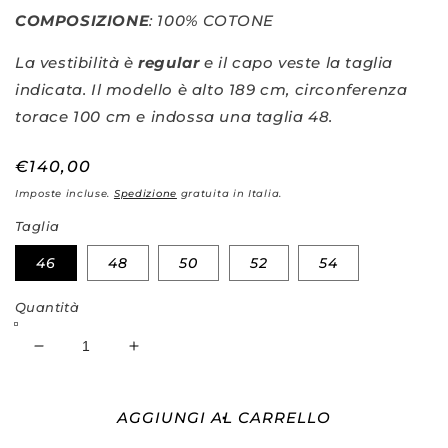
COMPOSIZIONE
: 100% COTONE
La vestibilità è
regular
e il capo veste la taglia
indicata. Il modello è alto 189 cm, circonferenza
torace 100 cm e indossa una taglia 48.
Prezzo
€140,00
di
Imposte incluse.
Spedizione
gratuita in Italia.
listino
Taglia
46
48
50
52
54
Quantità
Diminuisci
Aumenta
quantità
quantità
per
per
Maglia
Maglia
AGGIUNGI AL CARRELLO
manica
manica