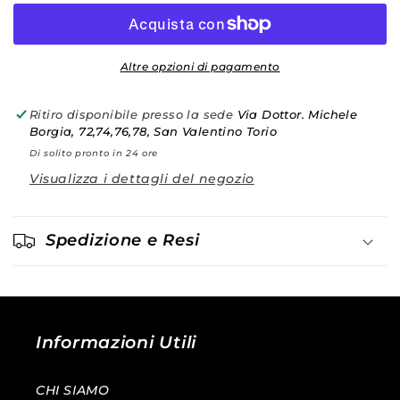
lunga
lunga
in
in
cotone
cotone
rigata
rigata
Altre opzioni di pagamento
-
-
L.B.M.
L.B.M.
Ritiro disponibile presso la sede
Via Dottor. Michele
1911
1911
Borgia, 72,74,76,78, San Valentino Torio
Di solito pronto in 24 ore
Visualizza i dettagli del negozio
Spedizione e Resi
Informazioni Utili
CHI SIAMO