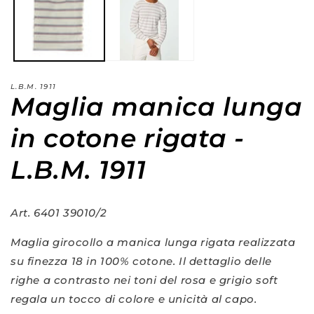
in
f
m
L.B.M. 1911
Maglia manica lunga
in cotone rigata -
L.B.M. 1911
Art. 6401 39010/2
Maglia girocollo a manica lunga rigata realizzata
su finezza 18 in 100% cotone. Il dettaglio delle
righe a contrasto nei toni del rosa e grigio soft
regala un tocco di colore e unicità al capo.