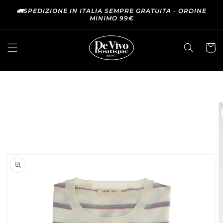
VAI
DIRETTAMENTE
🚛SPEDIZIONE IN ITALIA SEMPRE GRATUITA - ORDINE
MINIMO 99€
AI CONTENUTI
Carrell
PASSA ALLE
INFORMAZIONI
SUL
PRODOTTO