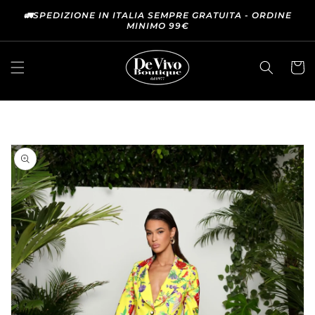
VAI
DIRETTAMENTE
🚛SPEDIZIONE IN ITALIA SEMPRE GRATUITA - ORDINE
MINIMO 99€
AI CONTENUTI
Carrell
PASSA ALLE
INFORMAZIONI
SUL
PRODOTTO